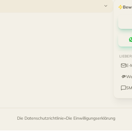
Bewi
LIEBE
E-
We
SM
die Datenschutzrichtlinie
•
die Einwilligungserklärung